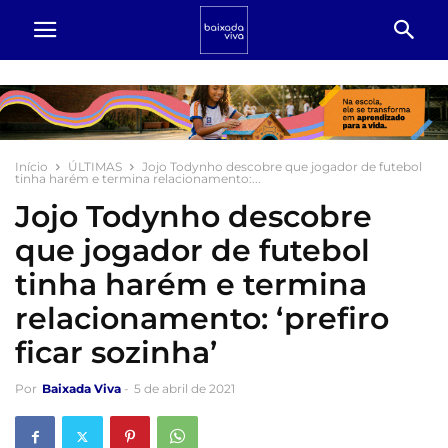
Início
ÚLTIMAS
Jojo Todynho descobre que jogador de futebol
tinha harém e termina relacionamento:...
Jojo Todynho descobre
que jogador de futebol
tinha harém e termina
relacionamento: ‘prefiro
ficar sozinha’
Por
Baixada Viva
-
5 de abril de 2021