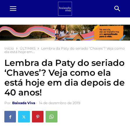
Início
ÚLTIMAS
Lembra da Paty do seriado ‘Chaves’? Veja como
ela está hoje em...
Lembra da Paty do seriado
‘Chaves’? Veja como ela
está hoje em dia depois de
40 anos!
Por
Baixada Viva
-
14 de dezembro de 2019