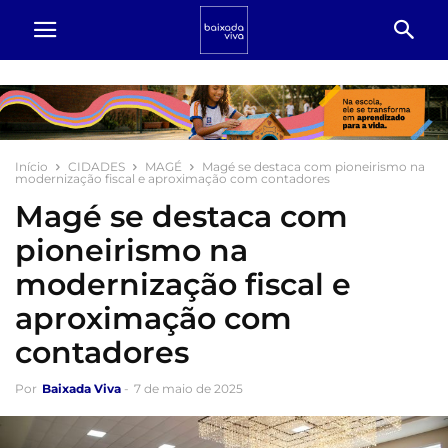
Início
CIDADES
MAGÉ
Magé se destaca com pioneirismo na
modernização fiscal e aproximação com contadores
Magé se destaca com
pioneirismo na
modernização fiscal e
aproximação com
contadores
Por
Baixada Viva
-
7 de maio de 2025