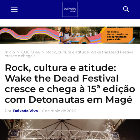
Início
CULTURA
Rock, cultura e atitude: Wake the Dead Festival
cresce e chega à...
Rock, cultura e atitude:
Wake the Dead Festival
cresce e chega à 15ª edição
com Detonautas em Magé
Por
Baixada Viva
-
6 de maio de 2026