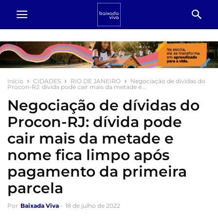
Início
CIDADES
RIO DE JANEIRO
Negociação de dívidas do
Procon-RJ: dívida pode cair mais da metade e...
Negociação de dívidas do
Procon-RJ: dívida pode
cair mais da metade e
nome fica limpo após
pagamento da primeira
parcela
Por
Baixada Viva
-
18 de julho de 2022