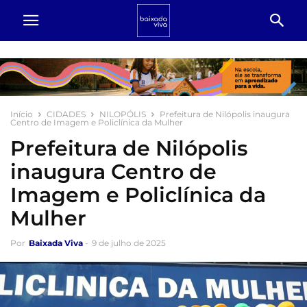
Início
CIDADES
NILOPÓLIS
Prefeitura de Nilópolis inaugura
Centro de Imagem e Policlínica da Mulher
Prefeitura de Nilópolis
inaugura Centro de
Imagem e Policlínica da
Mulher
Por
Baixada Viva
-
9 de julho de 2025