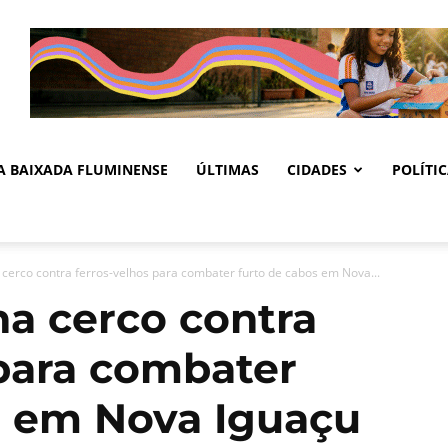
DA BAIXADA FLUMINENSE
ÚLTIMAS
CIDADES
POLÍTI
 cerco contra ferros-velhos para combater furto de cabos em Nova...
ha cerco contra
 para combater
s em Nova Iguaçu