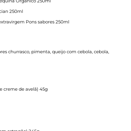
rbequina Orgânico 250ml
ccian 250ml
 extravirgem Pons sabores 250ml
res churrasco, pimenta, queijo com cebola, cebola,
 e creme de avelã) 45g