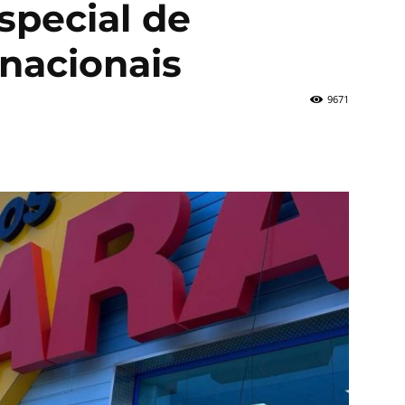
special de
rnacionais
9671