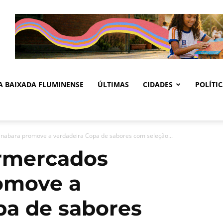
DA BAIXADA FLUMINENSE
ÚLTIMAS
CIDADES
POLÍTI
abara promove a verdadeira Copa de sabores com seleção...
rmercados
omove a
pa de sabores