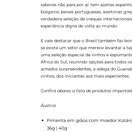
sabores não para por aí: tem azeites espanhó
búlgaros, peixes portugueses, azeitonas gr
verdadeira seleção de craques internaciona
experiência digna de volta ao mundo.
E vale destacar que o Brasil também faz boni
se existe um setor que merece levantar a ta
uma seleção especial de vinhos e espumante
África do Sul, reunindo opções para todos os
achados surpreendentes, a adega do Guanaba
vinhos, dos iniciantes aos mais experientes.
Confira abaixo a lista de produtos importa
Áustria
Pimenta em grãos com moedor Kotányi (
36g | 40g