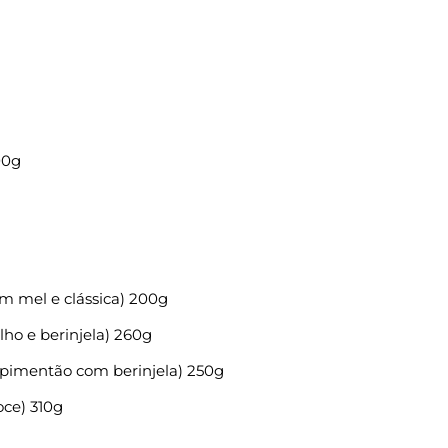
00g
om mel e clássica) 200g
ho e berinjela) 260g
 pimentão com berinjela) 250g
oce) 310g