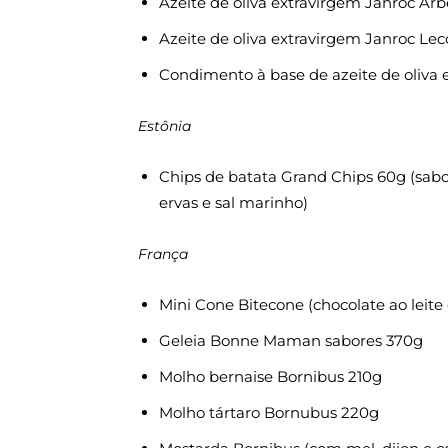
Azeite de oliva extravirgem Janroc A
Azeite de oliva extravirgem Janroc Le
Condimento à base de azeite de oliva
Estônia
Chips de batata Grand Chips 60g (sabo
ervas e sal marinho)
França
Mini Cone Bitecone (chocolate ao leite
Geleia Bonne Maman sabores 370g
Molho bernaise Bornibus 210g
Molho tártaro Bornubus 220g