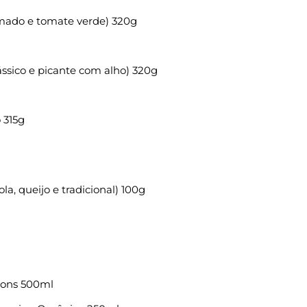
umado e tomate verde) 320g
ássico e picante com alho) 320g
 315g
a, queijo e tradicional) 100g
Pons 500ml