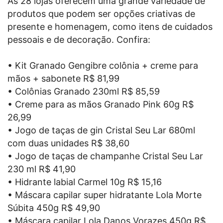
As 28 lojas oferecem uma grande variedade de
produtos que podem ser opções criativas de
presente e homenagem, como itens de cuidados
pessoais e de decoração. Confira:
• Kit Granado Gengibre colônia + creme para
mãos + sabonete R$ 81,99
• Colônias Granado 230ml R$ 85,59
• Creme para as mãos Granado Pink 60g R$
26,99
• Jogo de taças de gin Cristal Seu Lar 680ml
com duas unidades R$ 38,60
• Jogo de taças de champanhe Cristal Seu Lar
230 ml R$ 41,90
• Hidrante labial Carmel 10g R$ 15,16
• Máscara capilar super hidratante Lola Morte
Súbita 450g R$ 49,90
• Máscara capilar Lola Danos Vorazes 450g R$