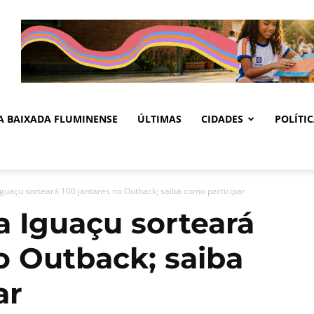
DA BAIXADA FLUMINENSE
ÚLTIMAS
CIDADES
POLÍTI
guaçu sorteará 100 jantares no Outback; saiba como participar
 Iguaçu sorteará
o Outback; saiba
ar