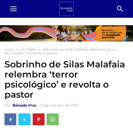
Início
ÚLTIMAS
Sobrinho de Silas Malafaia relembra ‘terror
psicológico’ e revolta o pastor
Sobrinho de Silas Malafaia
relembra ‘terror
psicológico’ e revolta o
pastor
Por
Baixada Viva
-
21 de outubro de 2019