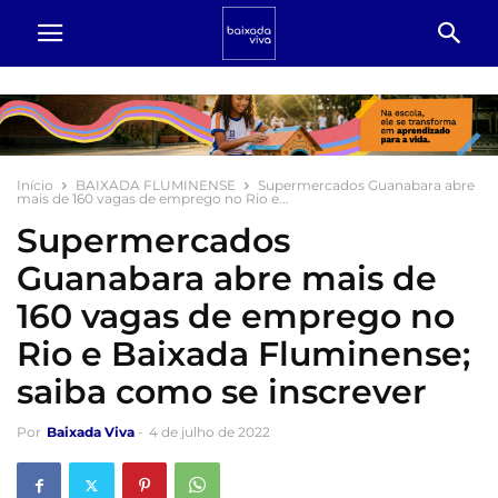
Início
BAIXADA FLUMINENSE
Supermercados Guanabara abre
mais de 160 vagas de emprego no Rio e...
Supermercados
Guanabara abre mais de
160 vagas de emprego no
Rio e Baixada Fluminense;
saiba como se inscrever
Por
Baixada Viva
-
4 de julho de 2022