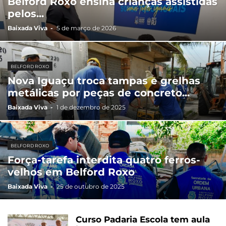
Belford Roxo ensina crianças assistidas
pelos...
Baixada Viva
-
5 de março de 2026
BELFORD ROXO
Nova Iguaçu troca tampas e grelhas
metálicas por peças de concreto...
Baixada Viva
-
1 de dezembro de 2025
BELFORD ROXO
Força-tarefa interdita quatro ferros-
velhos em Belford Roxo
Baixada Viva
-
25 de outubro de 2025
Curso Padaria Escola tem aula