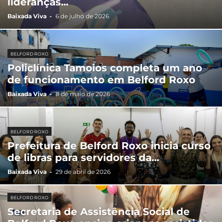
lideranças...
Baixada Viva
-
6 de julho de 2026
BELFORD ROXO
Policlínica Tamoios completa um ano
de funcionamento em Belford Roxo
Baixada Viva
-
8 de maio de 2026
BELFORD ROXO
Prefeitura de Belford Roxo inicia curso
de libras para servidores da...
Baixada Viva
-
29 de abril de 2026
BELFORD ROXO
Secretaria de Assistência Social de