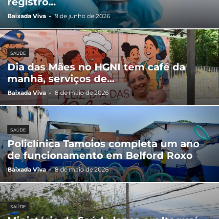
registro...
Baixada Viva
-
9 de junho de 2026
SAÚDE
Dia das Mães no HGNI tem café da
manhã, serviços de...
Baixada Viva
-
8 de maio de 2026
SAÚDE
Policlínica Tamoios completa um ano
de funcionamento em Belford Roxo
Baixada Viva
-
8 de maio de 2026
SAÚDE