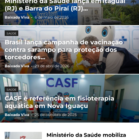
Ministério da Saúde lança em Itaguaí
(RJ) e Barra do Piraí (RJ)...
Baixada Viva
-
6 de maio de 2026
SAÚDE
Brasil lança campanha de vacinação
contra sarampo para proteção dos
torcedores...
Baixada Viva
-
29 de abril de 2026
SAÚDE
CASF é referência em fisioterapia
aquática em Nova Iguaçu
Baixada Viva
-
25 de outubro de 2025
Ministério da Saúde mobiliza