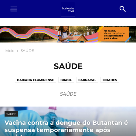
Início
SAÚDE
SAÚDE
BAIXADA FLUMINENSE
BRASIL
CARNAVAL
CIDADES
CONCURSO PÚBLICO
CONSUMIDOR
CULTURA
ECONOMIA
SAÚDE
EDUCAÇÃO
EMPREGOS
ENTRETENIMENTO
ESPORTES
FAMOSOS
MUNDO
POLÍTICA
PREVISÃO DO TEMPO
SAÚDE
SEGURANÇA PÚBLICA
TECNOLOGIA
TURISMO
ÚLTIMAS
SAÚDE
Vacina contra a dengue do Butantan é
suspensa temporariamente após