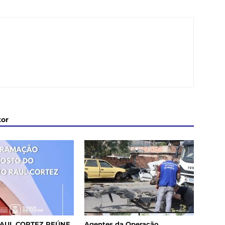
tor
AUL CORTEZ REÚNE
Agentes da Operação