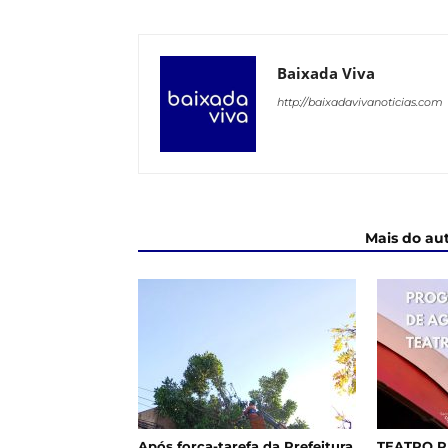
Baixada Viva
http://baixadavivanoticias.com
ARTIGOS RELACIONADOS
Mais do au
Após força-tarefa da Prefeitura,
TEATRO R